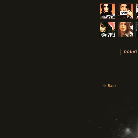
DONAT
☆ Back